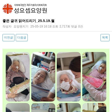
좋은 글귀 읽어드리기_25.5.19.월
작성자
요양원지기
25-05-19 16:18
조회
2,717회
댓글
0건
이전글
다음글
목록
본문