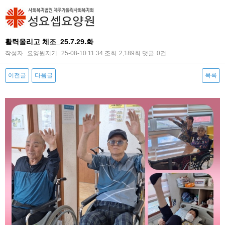
활력올리고 체조_25.7.29.화
작성자
요양원지기
25-08-10 11:34
조회
2,189회
댓글
0건
이전글
다음글
목록
본문