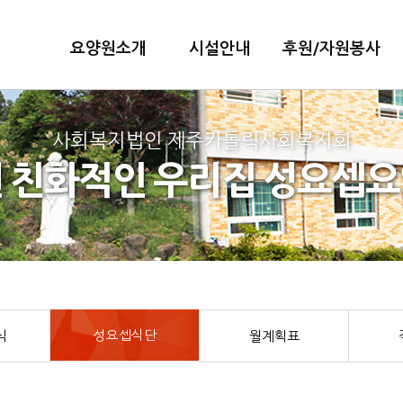
요양원소개
시설안내
후원/자원봉사
사회복지법인 제주카톨릭사회복지회
 친화적인 우리집 성요셉
성요셉식단
식
월계획표