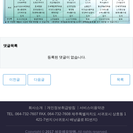
댓글목록
등록된 댓글이 없습니다.
이전글
다음글
목록
회사소개
개인정보취급방침
서비스이용약관
TEL. 064-732-7607 FAX. 064-732-7608 제주특별자치도 서귀포시 상효동 1
421-7번지 (서귀포시 배낭골로 81번지)
Copyright ©
2017 성요셉요양원.
All rights reserved.