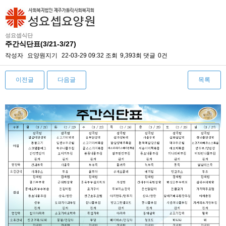
성요셉식단
주간식단표(3/21-3/27)
작성자
요양원지기
22-03-29 09:32
조회
9,393회
댓글
0건
이전글
다음글
목록
본문