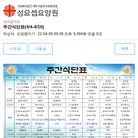
성요셉식단
주간식단표(4/4-4/10)
작성자
요양원지기
22-04-05 09:39
조회
9,394회
댓글
0건
이전글
다음글
목록
본문