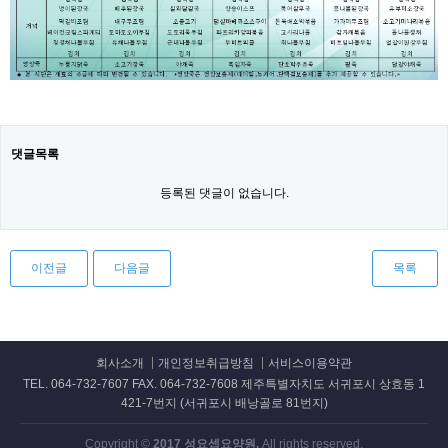
댓글목록
등록된 댓글이 없습니다.
이전글
다음글
목록
회사소개
개인정보취급방침
서비스이용약관
TEL. 064-732-7607 FAX. 064-732-7608 제주특별자치도 서귀포시 상효동 1
421-7번지 (서귀포시 배낭골로 81번지)
Copyright ©
2017 성요셉요양원.
All rights reserved.