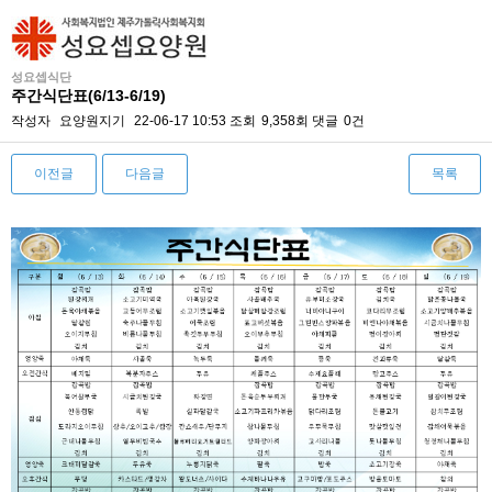
성요셉식단
주간식단표(6/13-6/19)
작성자
요양원지기
22-06-17 10:53
조회
9,358회
댓글
0건
이전글
다음글
목록
본문