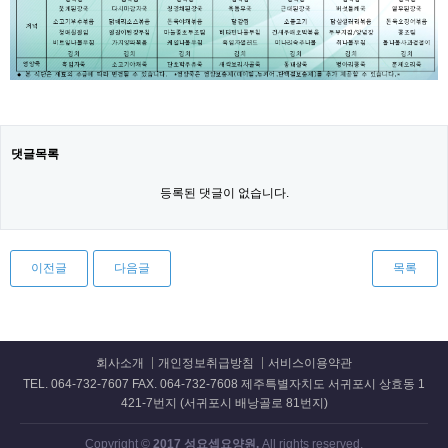
댓글목록
등록된 댓글이 없습니다.
이전글
다음글
목록
회사소개
개인정보취급방침
서비스이용약관
TEL. 064-732-7607 FAX. 064-732-7608 제주특별자치도 서귀포시 상효동 1
421-7번지 (서귀포시 배낭골로 81번지)
Copyright ©
2017 성요셉요양원.
All rights reserved.