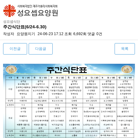
성요셉식단
주간식단표(6/24-6.30)
작성자
요양원지기
24-06-23 17:12
조회
6,692회
댓글
0건
이전글
다음글
목록
본문