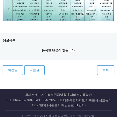
댓글목록
등록된 댓글이 없습니다.
이전글
다음글
목록
회사소개
개인정보취급방침
서비스이용약관
TEL. 064-732-7607 FAX. 064-732-7608 제주특별자치도 서귀포시 상효동 1
421-7번지 (서귀포시 배낭골로 81번지)
Copyright ©
2017 성요셉요양원.
All rights reserved.