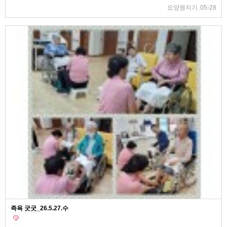
요양원지기
05-28
족욕 굿굿_26.5.27.수