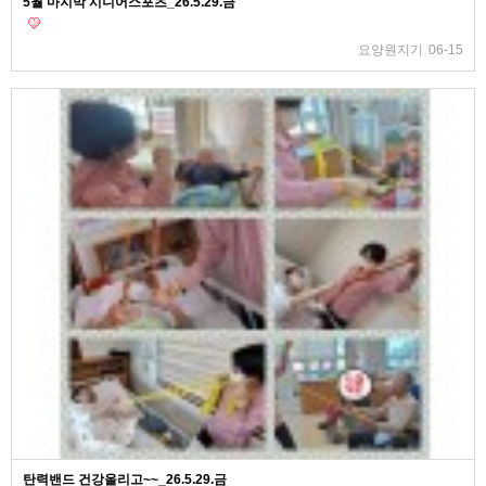
5월 마지막 시니어스포츠_26.5.29.금
요양원지기
06-15
탄력밴드 건강올리고~~_26.5.29.금