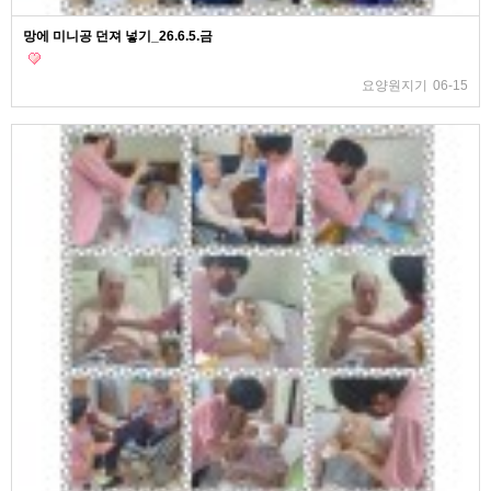
망에 미니공 던져 넣기_26.6.5.금
요양원지기
06-15