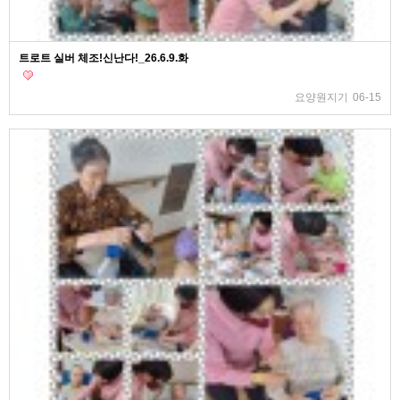
트로트 실버 체조!신난다!_26.6.9.화
요양원지기
06-15