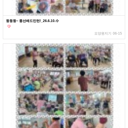
둥둥둥~ 풍선배드민턴!_26.6.10.수
요양원지기
06-15