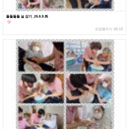
돌돌돌돌 실 감기_26.6.9.화
요양원지기
06-15