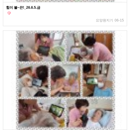
힘이 불~끈!_26.6.5.금
요양원지기
06-15