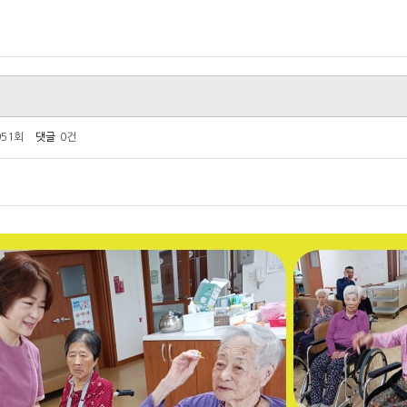
951회
댓글
0건