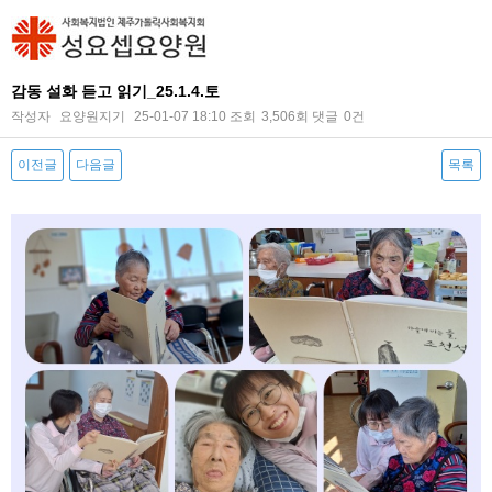
감동 설화 듣고 읽기_25.1.4.토
작성자
요양원지기
25-01-07 18:10
조회
3,506회
댓글
0건
이전글
다음글
목록
본문