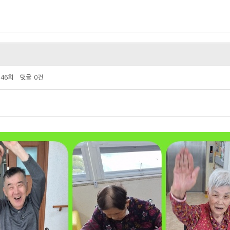
546회
댓글
0건