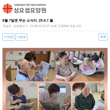
8월 7일엔 무슨 소식이_25.8.7.월
작성자
요양원지기
25-08-10 11:37
조회
2,208회
댓글
0건
이전글
다음글
목록
본문